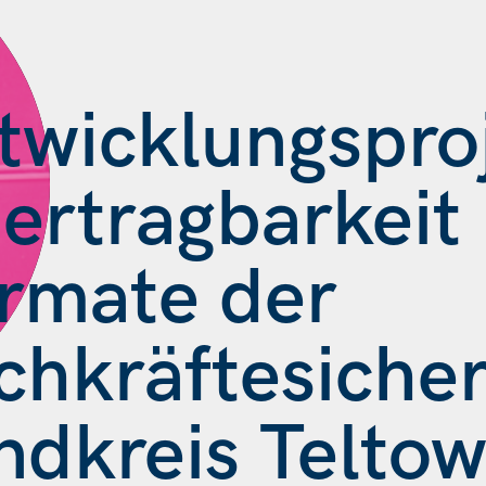
twicklungspro
ertragbarkeit 
rmate der
chkräftesiche
ndkreis Telto