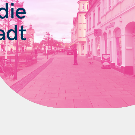
die
adt