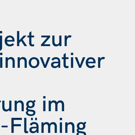
jekt zur
innovativer
rung im
w-Fläming